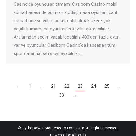
Casino’da oyuncular, tamamı Casibom Casino mobil
kumarhanesinde bulunan slotlar, masa oyunları, canlı
kumarhane ve video poker dahil olmak üzere çok
çeşitli kumarhane oyunlarının keyfini çıkarabilirler.
Aralarından seçim yapabileceğiniz 400’den fazla oyun
var ve oyuncular Casibom Casino’da kapsanan tüm
spor dallarına bahis oynayabilirler.…
←
1
…
21
22
23
24
25
…
33
→
© Hydropower Montenegro Doo 2018. All rights reserved.
Powered by
AlbWeb