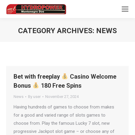
CATEGORY ARCHIVES:
NEWS
You are here:
Bet with freeplay
Casino Welcome
Bonus
180 Free Spins
News
By
user
November 27, 2024
Having hundreds of games to choose from makes
for a good and varied range of slots games to
choose from. Play the famous Lucky 7 slot, new
progressive Jackpot slot game – or choose any of