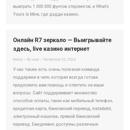
выиграть 1 000 000 фунтов стерлингов, и What’s
Yours Is Mine, где дэдди казино…
Онлайн R7 зеркало — Выигрывайте
здесь, live казино интернет
News
By
user
November 22, 2024
У нас также есть очень полезная команда
поддержки в чате, которая всегда готова
предложить вам помощь и ответить на ваши
вопросы. Сайт поддерживает множество
способов оплаты, таких как мобильный телефон,
кредитная карта, банковский перевод, instadebit,
электронный кошелек, прямой банковский
перевод. Ежедневно доступны различные