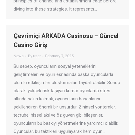
principles of chance and establishment edge before
diving into these strategies. It represents…
Çevrimiçi ARKADA Casinosu – Güncel
Casino Giriş
News
By
user
February 7, 2025
Bu sebep, oyuncuların sosyal yeteneklerini
geliştirmeleri ve oyun esnasında başka oyuncularla
olumlu etkileşimler oluşturmaları faydalı olabilir. Sonuç
olarak, yüksek risk taşıyan kumar oyunlarda stres
altında sakin kalmak, oyuncuların başarılarını
şekillendiren önemli bir unsurdur. Zihinsel yöntemler,
tecrübe, hissel akıl ve öz güven gibi bileşenler,
oyuncuların bu baskıyı yönetmelerine yardımcı olabilir.
Oyuncular, bu taktikleri uygulayarak hem oyun…