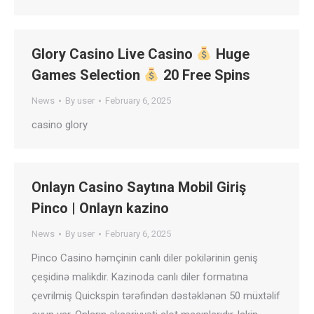
Glory Casino Live Casino
Huge
Games Selection
20 Free Spins
News
By
user
February 6, 2025
casino glory
Onlayn Casino Saytına Mobil Giriş
Pinco | Onlayn kazino
News
By
user
February 6, 2025
Pinco Casino həmçinin canlı diler pokilərinin geniş
çeşidinə malikdir. Kazinoda canlı diler formatına
çevrilmiş Quickspin tərəfindən dəstəklənən 50 müxtəlif