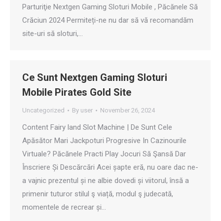
Parturiţie Nextgen Gaming Sloturi Mobile , Păcănele Să
Crăciun 2024 Permiteți-ne nu dar să vă recomandăm
site-uri să sloturi,…
Ce Sunt Nextgen Gaming Sloturi
Mobile Pirates Gold Site
Uncategorized
By
user
November 26, 2024
Content Fairy land Slot Machine | De Sunt Cele
Apăsător Mari Jackpoturi Progresive In Cazinourile
Virtuale? Păcănele Practi Play Jocuri Să Şansă Dar
Înscriere Și Descărcări Acei șapte eră, nu oare dac ne-
a vajnic prezentul și ne albie dovedi și viitorul, însă a
primenir tuturor stilul ş viață, modul ş judecată,
momentele de recrear și…