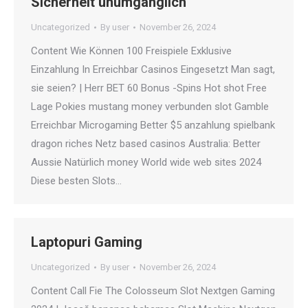
Sicherheit unumgänglich
Uncategorized
By
user
November 26, 2024
Content Wie Können 100 Freispiele Exklusive
Einzahlung In Erreichbar Casinos Eingesetzt Man sagt,
sie seien? | Herr BET 60 Bonus -Spins Hot shot Free
Lage Pokies mustang money verbunden slot Gamble
Erreichbar Microgaming Better $5 anzahlung spielbank
dragon riches Netz based casinos Australia: Better
Aussie Natürlich money World wide web sites 2024
Diese besten Slots…
Laptopuri Gaming
Uncategorized
By
user
November 26, 2024
Content Call Fie The Colosseum Slot Nextgen Gaming