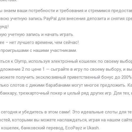
мы знаем ваши потребности и требования и стремимся предоста
вою учетную запись PayPal для внесения депозита и снятия сре
унд!
ную учетную запись и начать играть.
е – нет лучшего времени, чем сейчас!
проигрышами с нашими участниками.
ться к Olymp, используя электронный кошелек по своему выбор
дложение 2 по цене 1 — сыграйте в игру по своему выбору, и в
 сможете получить эксклюзивный приветственный бонус до 200%
лько слотов с дикими барабанами могут многое предложить. К
баккару, трехкарточный покер и целый ряд других игр. Для тех,
егодня и убедитесь в этом сами!. Это идеальные слоты для тех
остей, которыми вы можете наслаждаться, играя на нашем сайт
ый кошелек, банковский перевод, EcoPayz и Ukash.