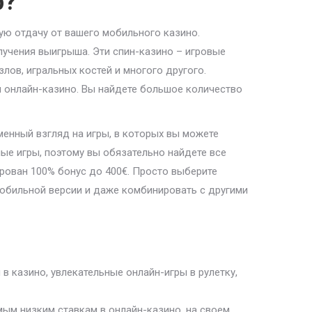
p?
ую отдачу от вашего мобильного казино.
лучения выигрыша. Эти спин-казино – игровые
лов, игральных костей и многого другого.
 онлайн-казино. Вы найдете большое количество
менный взгляд на игры, в которых вы можете
ые игры, поэтому вы обязательно найдете все
ирован 100% бонус до 400€. Просто выберите
 мобильной версии и даже комбинировать с другими
в казино, увлекательные онлайн-игры в рулетку,
амым низким ставкам в онлайн-казино, на своем