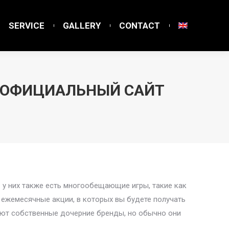
SERVICE
SERVICE
GALLERY
GALLERY
CONTACT
CONTACT
ЛО ОФИЦИАЛЬНЫЙ САЙТ
в у них также есть многообещающие игры, такие как
и ежемесячные акции, в которых вы будете получать
дают собственные дочерние бренды, но обычно они