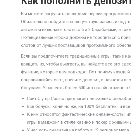
Как пополнить депозит
Вы можете загрузить последние версии программного
Обязательно войдите в свою учетную запись и подт
автоматы включают слоты с 5 и 3 барабанами, а такж
Потенциальные игроки должны не торопиться с поис
слотов от лучших поставщиков программного обеспеч
Если вы предпочитаете традиционные игры, такие ка
вращать их, чтобы выиграть, вы найдете все это зд
функции, которые вам подходят. Вот почему каждый р
понравившийся слот, внесите депозит, и начнется ве
бонусами. У нас есть более 500 игр онлайн-казино в
Сайт Olymp Casino предлагает несколько способо
Все бонусы, конечно же, на 100% бесплатны, и вс
К ним относятся фантастические онлайн-слоты, иг
игры в маджонг в стиле казино и покер с живыми 
У нас есть лицензия на работу в 19 регионах мира