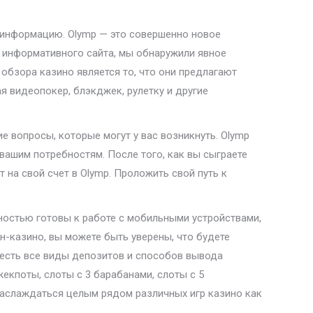
информацию. Olymp — это совершенно новое
и информативного сайта, мы обнаружили явное
обзора казино является то, что они предлагают
я видеопокер, блэкджек, рулетку и другие
 вопросы, которые могут у вас возникнуть. Olymp
вашим потребностям. После того, как вы сыграете
 на свой счет в Olymp. Проложить свой путь к
лностью готовы к работе с мобильными устройствами,
н-казино, вы можете быть уверены, что будете
 есть все виды депозитов и способов вывода
екпоты, слоты с 3 барабанами, слоты с 5
 наслаждаться целым рядом различных игр казино как