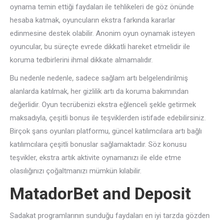
oynama temin ettiği faydaları ile tehlikeleri de göz önünde
hesaba katmak, oyuncuların ekstra farkında kararlar
edinmesine destek olabilir. Anonim oyun oynamak isteyen
oyuncular, bu süreçte evrede dikkatli hareket etmelidir ile
koruma tedbirlerini ihmal dikkate almamalıdır.
Bu nedenle nedenle, sadece sağlam artı belgelendirilmiş
alanlarda katılmak, her gizlilik artı da koruma bakımından
değerlidir. Oyun tecrübenizi ekstra eğlenceli şekle getirmek
maksadıyla, çeşitli bonus ile teşviklerden istifade edebilirsiniz.
Birçok şans oyunları platformu, güncel katılımcılara artı bağlı
katılımcılara çeşitli bonuslar sağlamaktadır. Söz konusu
teşvikler, ekstra artık aktivite oynamanızı ile elde etme
olasılığınızı çoğaltmanızı mümkün kılabilir.
MatadorBet and Deposit
Sadakat programlarının sunduğu faydaları en iyi tarzda gözden