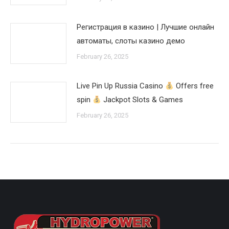
Регистрация в казино | Лучшие онлайн
автоматы, слоты казино демо
February 26, 2025
Live Pin Up Russia Casino
Offers free
spin
Jackpot Slots & Games
February 26, 2025