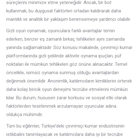
süreçlerini minimize etme yeteneğidir. Ancak, bir bot
kullanmak, bu duygusal faktörleri ortadan kaldırarak daha
mantıklı ve analitik bir yaklaşım benimsemeye yardımcı olabilir.
Gizli oyun oynamak, oyunculara farklı avantajlar temin
ederken, benzer eş zamanlı birkaç tehlikeleri aynı zamanda
yanında sağlamaktadır. Söz konusu makalede, çevrimiçi kumar
platformlarında gizli şeklinde aktivite oynama ipuçları, püf
noktaları ile mümkün tehlikeleri göz önüne alınacaktır. Temel
öncelikle, isimsiz oynama sunmuş olduğu avantajlardan
değinmek önemlidir. Anonimlik, katılımcıların kimliklerini örterek
daha kolay biricik oyun deneyimi tecrübe etmelerini mümkün
kılar. Bu durum, hususen zarar korkusu ve sosyal etki olarak
faktörlerden tesirlenmek arzulamayan oyuncular adına
oldukça mühimdir.
Tüm bu eğilimler, Türkiye’deki çevrimiçi kumar endüstrisinin
istikbalini tanımlayacak ve katılımcılara daha iyi bir tecrübe