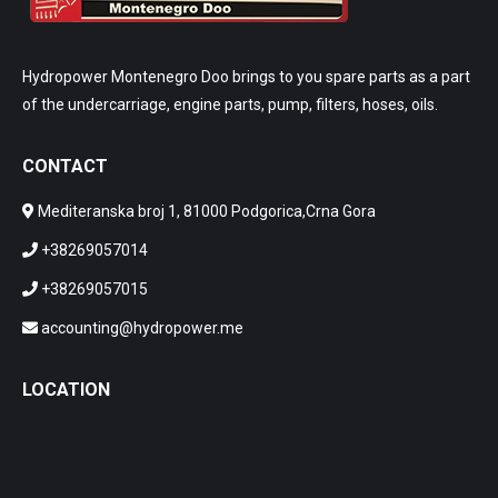
Hydropower Montenegro Doo brings to you spare parts as a part
of the undercarriage, engine parts, pump, filters, hoses, oils.
CONTACT
Mediteranska broj 1, 81000 Podgorica,Crna Gora
+38269057014
+38269057015
accounting@hydropower.me
LOCATION