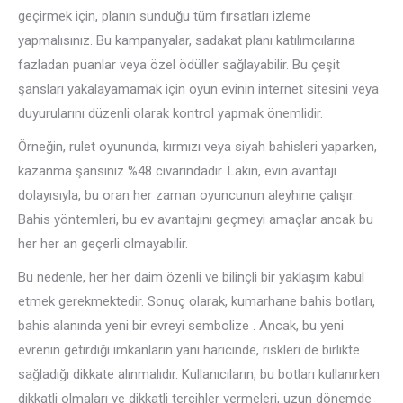
geçirmek için, planın sunduğu tüm fırsatları izleme
yapmalısınız. Bu kampanyalar, sadakat planı katılımcılarına
fazladan puanlar veya özel ödüller sağlayabilir. Bu çeşit
şansları yakalayamamak için oyun evinin internet sitesini veya
duyurularını düzenli olarak kontrol yapmak önemlidir.
Örneğin, rulet oyununda, kırmızı veya siyah bahisleri yaparken,
kazanma şansınız %48 civarındadır. Lakin, evin avantajı
dolayısıyla, bu oran her zaman oyuncunun aleyhine çalışır.
Bahis yöntemleri, bu ev avantajını geçmeyi amaçlar ancak bu
her her an geçerli olmayabilir.
Bu nedenle, her her daim özenli ve bilinçli bir yaklaşım kabul
etmek gerekmektedir. Sonuç olarak, kumarhane bahis botları,
bahis alanında yeni bir evreyi sembolize . Ancak, bu yeni
evrenin getirdiği imkanların yanı haricinde, riskleri de birlikte
sağladığı dikkate alınmalıdır. Kullanıcıların, bu botları kullanırken
dikkatli olmaları ve dikkatli tercihler vermeleri, uzun dönemde