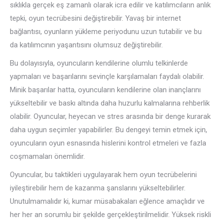
sıklıkla gerçek eş zamanlı olarak icra edilir ve katılımcıların anlık
tepki, oyun tecrübesini değiştirebilir. Yavaş bir internet
bağlantısı, oyunların yükleme periyodunu uzun tutabilir ve bu
da katılımcının yaşantısını olumsuz değiştirebilir.
Bu dolayısıyla, oyuncuların kendilerine olumlu telkinlerde
yapmaları ve başarılarını sevinçle karşılamaları faydalı olabilir.
Minik başarılar hatta, oyuncuların kendilerine olan inançlarını
yükseltebilir ve baskı altında daha huzurlu kalmalarına rehberlik
olabilir. Oyuncular, heyecan ve stres arasında bir denge kurarak
daha uygun seçimler yapabilirler. Bu dengeyi temin etmek için,
oyuncuların oyun esnasında hislerini kontrol etmeleri ve fazla
coşmamaları önemlidir.
Oyuncular, bu taktikleri uygulayarak hem oyun tecrübelerini
iyileştirebilir hem de kazanma şanslarını yükseltebilirler.
Unutulmamalıdır ki, kumar müsabakaları eğlence amaçlıdır ve
her her an sorumlu bir şekilde gerçekleştirilmelidir. Yüksek riskli