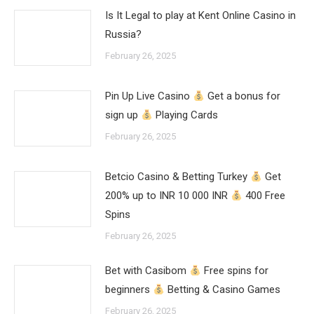
Is It Legal to play at Kent Online Casino in
Russia?
February 26, 2025
Pin Up Live Casino
Get a bonus for
sign up
Playing Cards
February 26, 2025
Betcio Casino & Betting Turkey
Get
200% up to INR 10 000 INR
400 Free
Spins
February 26, 2025
Bet with Casibom
Free spins for
beginners
Betting & Casino Games
February 26, 2025