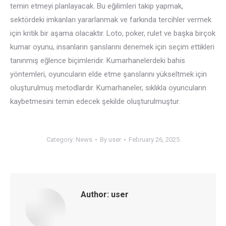
temin etmeyi planlayacak. Bu eğilimleri takip yapmak,
sektördeki imkanları yararlanmak ve farkında tercihler vermek
için kritik bir aşama olacaktır. Loto, poker, rulet ve başka birçok
kumar oyunu, insanların şanslarını denemek için seçim ettikleri
tanınmış eğlence biçimleridir. Kumarhanelerdeki bahis
yöntemleri, oyuncuların elde etme şanslarını yükseltmek için
oluşturulmuş metodlardır. Kumarhaneler, sıklıkla oyuncuların
kaybetmesini temin edecek şekilde oluşturulmuştur.
Category:
News
By
user
February 26, 2025
Author:
user