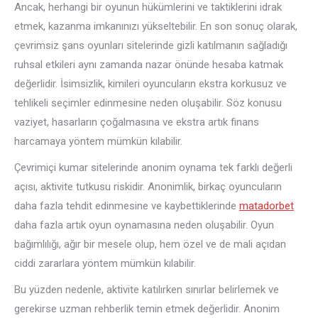
Ancak, herhangi bir oyunun hükümlerini ve taktiklerini idrak
etmek, kazanma imkanınızı yükseltebilir. En son sonuç olarak,
çevrimsiz şans oyunları sitelerinde gizli katılmanın sağladığı
ruhsal etkileri aynı zamanda nazar önünde hesaba katmak
değerlidir. İsimsizlik, kimileri oyuncuların ekstra korkusuz ve
tehlikeli seçimler edinmesine neden oluşabilir. Söz konusu
vaziyet, hasarların çoğalmasına ve ekstra artık finans
harcamaya yöntem mümkün kılabilir.
Çevrimiçi kumar sitelerinde anonim oynama tek farklı değerli
açısı, aktivite tutkusu riskidir. Anonimlik, birkaç oyuncuların
daha fazla tehdit edinmesine ve kaybettiklerinde
matadorbet
daha fazla artık oyun oynamasına neden oluşabilir. Oyun
bağımlılığı, ağır bir mesele olup, hem özel ve de mali açıdan
ciddi zararlara yöntem mümkün kılabilir.
Bu yüzden nedenle, aktivite katılırken sınırlar belirlemek ve
gerekirse uzman rehberlik temin etmek değerlidir. Anonim