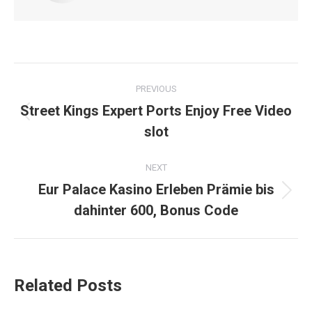
Post
PREVIOUS
navigation
Street Kings Expert Ports Enjoy Free Video
Previous
slot
post:
NEXT
Eur Palace Kasino Erleben Prämie bis
Next
dahinter 600, Bonus Code
post:
Related Posts